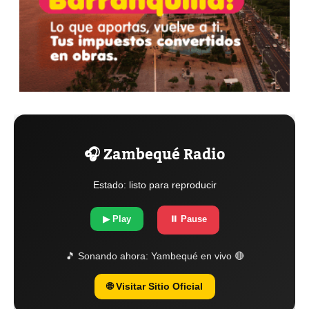
🎧 Zambequé Radio
Estado: listo para reproducir
▶ Play
⏸ Pause
🎵 Sonando ahora:
Yambequé en vivo 🔴
🌐 Visitar Sitio Oficial