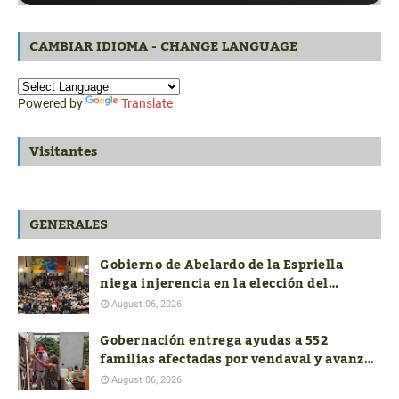
CAMBIAR IDIOMA - CHANGE LANGUAGE
Powered by
Translate
Visitantes
GENERALES
Gobierno de Abelardo de la Espriella
niega injerencia en la elección del
próximo contralor General
August 06, 2026
Gobernación entrega ayudas a 552
familias afectadas por vendaval y avanza
con la reconstrucción de 19 viviendas
August 06, 2026