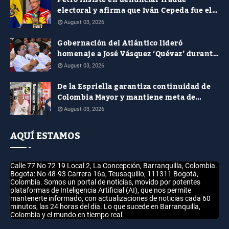
Petro insiste en denunciar fraude
electoral y afirma que Iván Cepeda fue el
verdadero ganador de las presidenciales
August 03, 2026
Gobernación del Atlántico lideró
homenaje a José Vásquez ‘Quévaz’ durante
la presentación del libro de Alcides
August 03, 2026
Romero
De la Espriella garantiza continuidad de
Colombia Mayor y mantiene meta de
aumentar el subsidio a $400.000
August 03, 2026
AQUÍ ESTAMOS
Calle 77 No 72 19 Local 2, La Concepción, Barranquilla, Colombia.
Bogota: No 48-93 Carrera 16a, Teusaquillo, 111311 Bogotá,
Colombia. Somos un portal de noticias, movido por potentes
plataformas de Inteligencia Artificial (AI), que nos permite
mantenerte informado, con actualizaciones de noticias cada 60
minutos, las 24 horas del día. Lo que sucede en Barranquilla,
Colombia y el mundo en tiempo real.