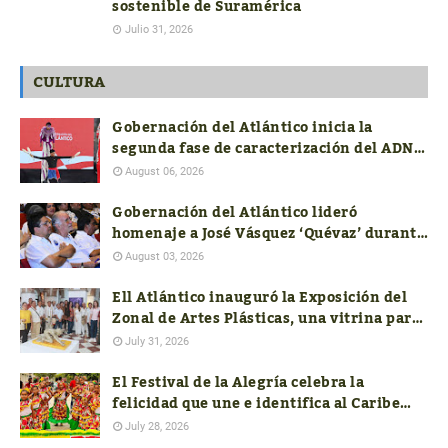
sostenible de Suramérica
Julio 31, 2026
CULTURA
Gobernación del Atlántico inicia la
segunda fase de caracterización del ADN
Cultural
August 06, 2026
Gobernación del Atlántico lideró
homenaje a José Vásquez ‘Quévaz’ durante
la presentación del libro de Alcides
August 03, 2026
Romero
Ell Atlántico inauguró la Exposición del
Zonal de Artes Plásticas, una vitrina para
el talento artístico del departamento
July 31, 2026
El Festival de la Alegría celebra la
felicidad que une e identifica al Caribe
colombiano
July 28, 2026