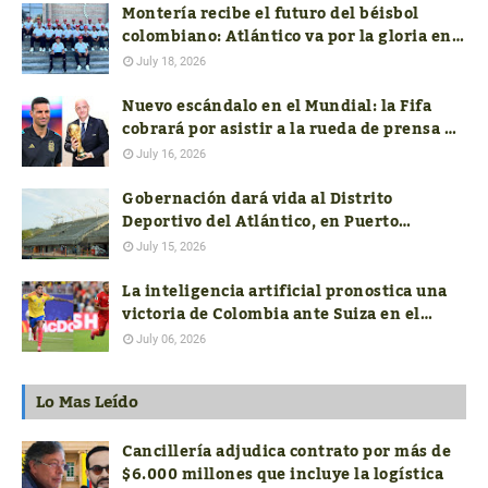
Montería recibe el futuro del béisbol
colombiano: Atlántico va por la gloria en
el Nacional Sub-18
July 18, 2026
Nuevo escándalo en el Mundial: la Fifa
cobrará por asistir a la rueda de prensa de
los técnicos finalistas
July 16, 2026
Gobernación dará vida al Distrito
Deportivo del Atlántico, en Puerto
Colombia
July 15, 2026
La inteligencia artificial pronostica una
victoria de Colombia ante Suiza en el
mundial FIFA 2026
July 06, 2026
Lo Mas Leído
Cancillería adjudica contrato por más de
$6.000 millones que incluye la logística