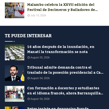
Malambo celebra la XXVII edición del
Festival de Decimeros y Bailadores de
Cumbia de la Región Caribe
July 15, 2026
TE PUEDE INTERESAR
16 años después de la inundación, en
Manatí la transformación se nota
August 05, 2026
Tribunal admite demanda contra el
traslado de la posesión presidencial a Cali
y pide soportes jurídicos, presupuestales
August 04, 2026
y de seguridad
Con formación a docentes y estudiantes
en el idioma francés, ahora Barranquilla
le apuesta al plurilingüismo
August 04, 2026