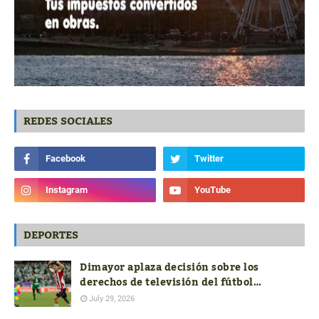
REDES SOCIALES
DEPORTES
Dimayor aplaza decisión sobre los
derechos de televisión del fútbol
colombiano hasta conocer las ofertas
July 29, 2026