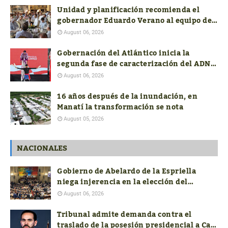
Unidad y planificación recomienda el
gobernador Eduardo Verano al equipo de
costeños en el nuevo Gobierno nacional
August 06, 2026
Gobernación del Atlántico inicia la
segunda fase de caracterización del ADN
Cultural
August 06, 2026
16 años después de la inundación, en
Manatí la transformación se nota
August 05, 2026
NACIONALES
Gobierno de Abelardo de la Espriella
niega injerencia en la elección del
próximo contralor General
August 06, 2026
Tribunal admite demanda contra el
traslado de la posesión presidencial a Cali