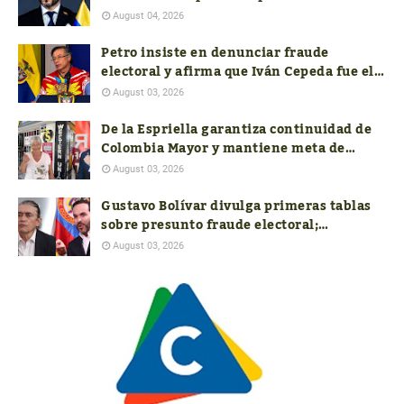
y pide soportes jurídicos, presupuestales
August 04, 2026
y de seguridad
Petro insiste en denunciar fraude
electoral y afirma que Iván Cepeda fue el
verdadero ganador de las presidenciales
August 03, 2026
De la Espriella garantiza continuidad de
Colombia Mayor y mantiene meta de
aumentar el subsidio a $400.000
August 03, 2026
Gustavo Bolívar divulga primeras tablas
sobre presunto fraude electoral;
autoridades aún no responden a las
August 03, 2026
nuevas denuncias