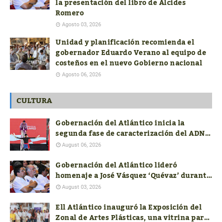
la presentación del libro de Alcides
Romero
Agosto 03, 2026
Unidad y planificación recomienda el
gobernador Eduardo Verano al equipo de
costeños en el nuevo Gobierno nacional
Agosto 06, 2026
CULTURA
Gobernación del Atlántico inicia la
segunda fase de caracterización del ADN
Cultural
August 06, 2026
Gobernación del Atlántico lideró
homenaje a José Vásquez ‘Quévaz’ durante
la presentación del libro de Alcides
August 03, 2026
Romero
Ell Atlántico inauguró la Exposición del
Zonal de Artes Plásticas, una vitrina para