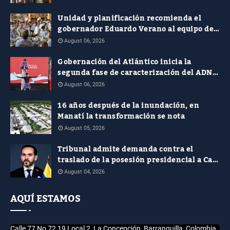
Unidad y planificación recomienda el
gobernador Eduardo Verano al equipo de
costeños en el nuevo Gobierno nacional
August 06, 2026
Gobernación del Atlántico inicia la
segunda fase de caracterización del ADN
Cultural
August 06, 2026
16 años después de la inundación, en
Manatí la transformación se nota
August 05, 2026
Tribunal admite demanda contra el
traslado de la posesión presidencial a Cali
y pide soportes jurídicos, presupuestales
August 04, 2026
y de seguridad
AQUÍ ESTAMOS
Calle 77 No 72 19 Local 2, La Concepción, Barranquilla, Colombia.