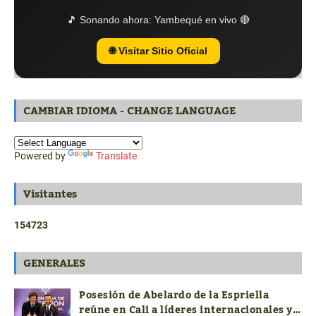
🎵 Sonando ahora:
Yambequé en vivo 🔴
🌐 Visitar Sitio Oficial
CAMBIAR IDIOMA - CHANGE LANGUAGE
Powered by
Translate
Visitantes
1
5
4
7
2
3
GENERALES
Posesión de Abelardo de la Espriella
reúne en Cali a líderes internacionales y