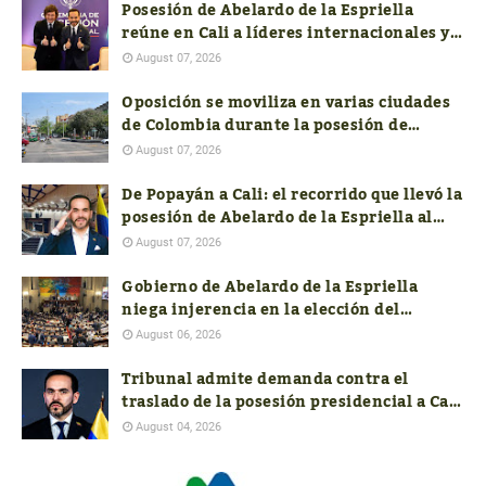
Posesión de Abelardo de la Espriella
reúne en Cali a líderes internacionales y
profundiza la división política en
August 07, 2026
Colombia
Oposición se moviliza en varias ciudades
de Colombia durante la posesión de
Abelardo de la Espriella
August 07, 2026
De Popayán a Cali: el recorrido que llevó la
posesión de Abelardo de la Espriella al
suroccidente
August 07, 2026
Gobierno de Abelardo de la Espriella
niega injerencia en la elección del
próximo contralor General
August 06, 2026
Tribunal admite demanda contra el
traslado de la posesión presidencial a Cali
y pide soportes jurídicos, presupuestales
August 04, 2026
y de seguridad