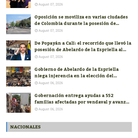
profundiza la división política en
August 07, 2026
Colombia
Oposición se moviliza en varias ciudades
de Colombia durante la posesión de
Abelardo de la Espriella
August 07, 2026
De Popayán a Cali: el recorrido que llevó la
posesión de Abelardo de la Espriella al
suroccidente
August 07, 2026
Gobierno de Abelardo de la Espriella
niega injerencia en la elección del
próximo contralor General
August 06, 2026
Gobernación entrega ayudas a 552
familias afectadas por vendaval y avanza
con la reconstrucción de 19 viviendas
August 06, 2026
NACIONALES