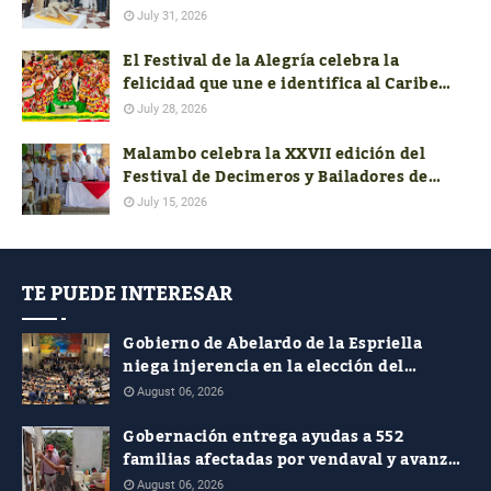
el talento artístico del departamento
July 31, 2026
El Festival de la Alegría celebra la
felicidad que une e identifica al Caribe
colombiano
July 28, 2026
Malambo celebra la XXVII edición del
Festival de Decimeros y Bailadores de
Cumbia de la Región Caribe
July 15, 2026
TE PUEDE INTERESAR
Gobierno de Abelardo de la Espriella
niega injerencia en la elección del
próximo contralor General
August 06, 2026
Gobernación entrega ayudas a 552
familias afectadas por vendaval y avanza
con la reconstrucción de 19 viviendas
August 06, 2026