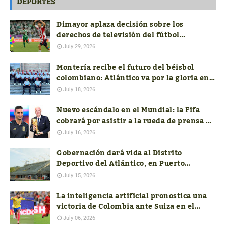
DEPORTES
Dimayor aplaza decisión sobre los
derechos de televisión del fútbol
colombiano hasta conocer las ofertas
July 29, 2026
Montería recibe el futuro del béisbol
colombiano: Atlántico va por la gloria en
el Nacional Sub-18
July 18, 2026
Nuevo escándalo en el Mundial: la Fifa
cobrará por asistir a la rueda de prensa de
los técnicos finalistas
July 16, 2026
Gobernación dará vida al Distrito
Deportivo del Atlántico, en Puerto
Colombia
July 15, 2026
La inteligencia artificial pronostica una
victoria de Colombia ante Suiza en el
mundial FIFA 2026
July 06, 2026