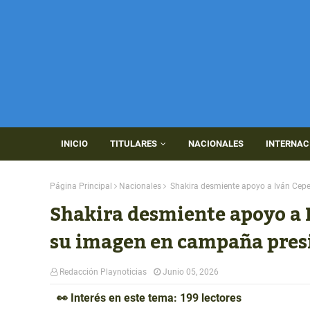
INICIO
TITULARES
NACIONALES
INTERNAC
Página Principal
Nacionales
Shakira desmiente apoyo a Iván Cepe
Shakira desmiente apoyo a 
su imagen en campaña pres
Redacción Playnoticias
Junio 05, 2026
👀 Interés en este tema: 199 lectores