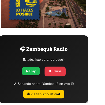
🎧 Zambequé Radio
Estado: listo para reproducir
▶ Play
⏸ Pause
🎵 Sonando ahora:
Yambequé en vivo 🔴
🌐 Visitar Sitio Oficial