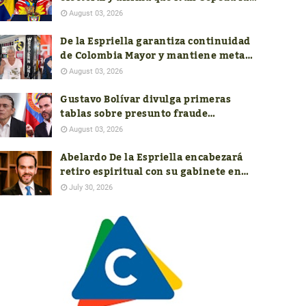
el verdadero ganador de las
August 03, 2026
presidenciales
De la Espriella garantiza continuidad
de Colombia Mayor y mantiene meta
de aumentar el subsidio a $400.000
August 03, 2026
Gustavo Bolívar divulga primeras
tablas sobre presunto fraude
electoral; autoridades aún no
August 03, 2026
responden a las nuevas denuncias
Abelardo De la Espriella encabezará
retiro espiritual con su gabinete en
Barranquilla antes de asumir la
July 30, 2026
Presidencia