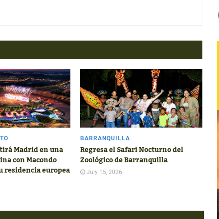
NTO
BARRANQUILLA
tirá Madrid en una
Regresa el Safari Nocturno del
tina con Macondo
Zoológico de Barranquilla
u residencia europea
July 15, 2026