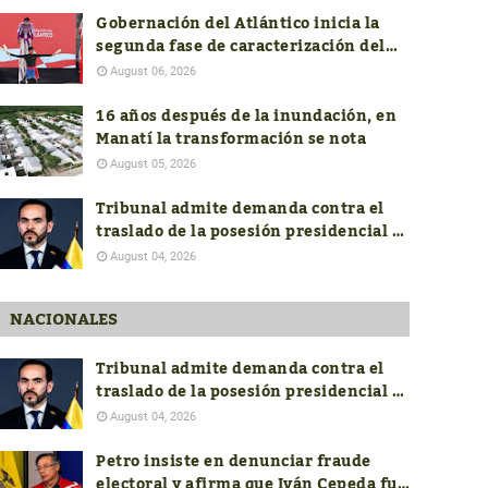
Gobernación del Atlántico inicia la
segunda fase de caracterización del
ADN Cultural
August 06, 2026
16 años después de la inundación, en
Manatí la transformación se nota
August 05, 2026
Tribunal admite demanda contra el
traslado de la posesión presidencial a
Cali y pide soportes jurídicos,
August 04, 2026
presupuestales y de seguridad
NACIONALES
Tribunal admite demanda contra el
traslado de la posesión presidencial a
Cali y pide soportes jurídicos,
August 04, 2026
presupuestales y de seguridad
Petro insiste en denunciar fraude
electoral y afirma que Iván Cepeda fue