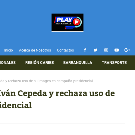
Inicio
Acerca de Nosotros
Contactos
IONALES
REGIÓN CARIBE
BARRANQUILLA
TRANSPORTE
da y rechaza uso de su imagen en campaña presidencial
Iván Cepeda y rechaza uso de
idencial