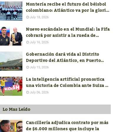
Montería recibe el futuro del béisbol
colombiano: Atlántico va por la gloria
en el Nacional Sub-18
July 18, 2026
Nuevo escándalo en el Mundial: la Fifa
cobrará por asistir a la rueda de
prensa de los técnicos finalistas
July 16, 2026
Gobernación dará vida al Distrito
Deportivo del Atlántico, en Puerto
Colombia
July 15, 2026
La inteligencia artificial pronostica
una victoria de Colombia ante Suiza en
el mundial FIFA 2026
July 06, 2026
Lo Mas Leído
Cancillería adjudica contrato por más
de $6.000 millones que incluye la