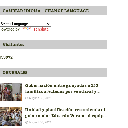
CAMBIAR IDIOMA - CHANGE LANGUAGE
Powered by
Translate
Visitantes
1
5
3
9
9
2
GENERALES
Gobernación entrega ayudas a 552
familias afectadas por vendaval y
avanza con la reconstrucción de 19
August 06, 2026
viviendas
Unidad y planificación recomienda el
gobernador Eduardo Verano al equipo
de costeños en el nuevo Gobierno
August 06, 2026
nacional