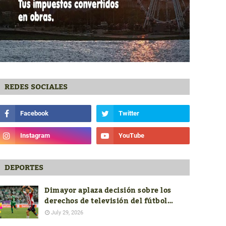
REDES SOCIALES
DEPORTES
Dimayor aplaza decisión sobre los
derechos de televisión del fútbol
colombiano hasta conocer las ofertas
July 29, 2026