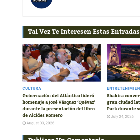
Tal Vez Te Interesen Estas Entradas
CULTURA
ENTRETENIMIE
Gobernación del Atlántico lideró
Shakira conver
homenaje a José Vásquez ‘Quévaz’
gran ciudad la
durante la presentación del libro
Park durante s
de Alcides Romero
July 24, 2026
August 03, 2026