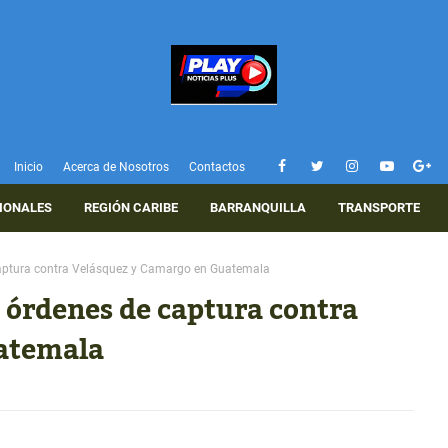
Inicio
Acerca de Nosotros
Contactos
IONALES
REGIÓN CARIBE
BARRANQUILLA
TRANSPORTE
captura contra Velásquez y Camargo en Guatemala
 órdenes de captura contra
atemala