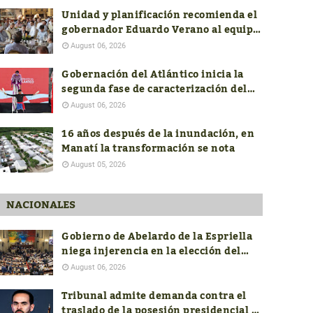
Unidad y planificación recomienda el
gobernador Eduardo Verano al equipo
de costeños en el nuevo Gobierno
August 06, 2026
nacional
Gobernación del Atlántico inicia la
segunda fase de caracterización del
ADN Cultural
August 06, 2026
16 años después de la inundación, en
Manatí la transformación se nota
August 05, 2026
NACIONALES
Gobierno de Abelardo de la Espriella
niega injerencia en la elección del
próximo contralor General
August 06, 2026
Tribunal admite demanda contra el
traslado de la posesión presidencial a