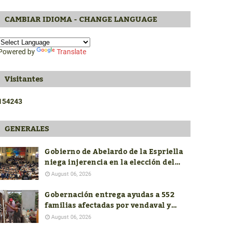
CAMBIAR IDIOMA - CHANGE LANGUAGE
Powered by
Translate
Visitantes
1
5
4
2
4
3
GENERALES
Gobierno de Abelardo de la Espriella
niega injerencia en la elección del
próximo contralor General
August 06, 2026
Gobernación entrega ayudas a 552
familias afectadas por vendaval y
avanza con la reconstrucción de 19
August 06, 2026
viviendas