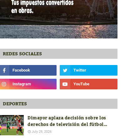
REDES SOCIALES
DEPORTES
Dimayor aplaza decisión sobre los
derechos de televisión del fútbol
colombiano hasta conocer las ofertas
July 29, 2026