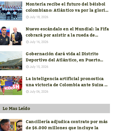
Montería recibe el futuro del béisbol
colombiano: Atlántico va por la gloria
en el Nacional Sub-18
July 18, 2026
Nuevo escándalo en el Mundial: la Fifa
cobrará por asistir a la rueda de
prensa de los técnicos finalistas
July 16, 2026
Gobernación dará vida al Distrito
Deportivo del Atlántico, en Puerto
Colombia
July 15, 2026
La inteligencia artificial pronostica
una victoria de Colombia ante Suiza en
el mundial FIFA 2026
July 06, 2026
Lo Mas Leído
Cancillería adjudica contrato por más
de $6.000 millones que incluye la