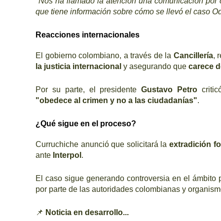
"Nos ha llamado la atención una comunicación por c
que tiene información sobre cómo se llevó el caso 
Reacciones internacionales
El gobierno colombiano, a través de la
Cancillería
, 
la justicia internacional
y asegurando que
carece d
Por su parte, el presidente
Gustavo Petro
critic
"obedece al crimen y no a las ciudadanías"
.
¿Qué sigue en el proceso?
Curruchiche anunció que solicitará la
extradición f
ante
Interpol
.
El caso sigue generando controversia en el ámbito po
por parte de las autoridades colombianas y organism
📌
Noticia en desarrollo...