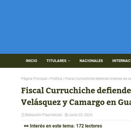
INICIO
TITULARES
NACIONALES
INTERNAC
Página Principal
Política
Fiscal Curruchiche defiende órdenes de 
Fiscal Curruchiche defiende
Velásquez y Camargo en Gu
Redacción Playnoticias
Junio 03, 2025
👀 Interés en este tema: 172 lectores