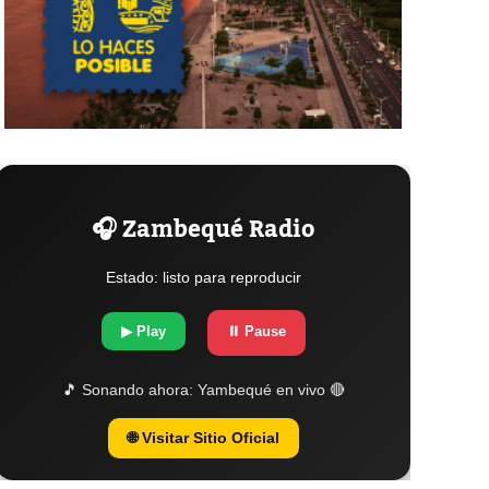
🎧 Zambequé Radio
Estado: listo para reproducir
▶ Play
⏸ Pause
🎵 Sonando ahora:
Yambequé en vivo 🔴
🌐 Visitar Sitio Oficial