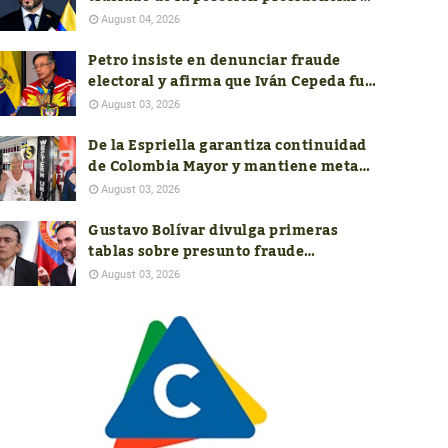
Cali y pide soportes jurídicos,
August 04, 2026
presupuestales y de seguridad
Petro insiste en denunciar fraude
electoral y afirma que Iván Cepeda fue
el verdadero ganador de las
August 03, 2026
presidenciales
De la Espriella garantiza continuidad
de Colombia Mayor y mantiene meta
de aumentar el subsidio a $400.000
August 03, 2026
Gustavo Bolívar divulga primeras
tablas sobre presunto fraude
electoral; autoridades aún no
August 03, 2026
responden a las nuevas denuncias