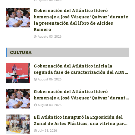
Gobernación del Atlántico lideró
homenaje a José Vásquez ‘Quévaz’ durante
la presentación del libro de Alcides
Romero
Agosto 03, 2026
CULTURA
Gobernación del Atlántico inicia la
segunda fase de caracterización del ADN
Cultural
August 06, 2026
Gobernación del Atlántico lideró
homenaje a José Vásquez ‘Quévaz’ durante
la presentación del libro de Alcides
August 03, 2026
Romero
Ell Atlántico inauguró la Exposición del
Zonal de Artes Plásticas, una vitrina para
el talento artístico del departamento
July 31, 2026