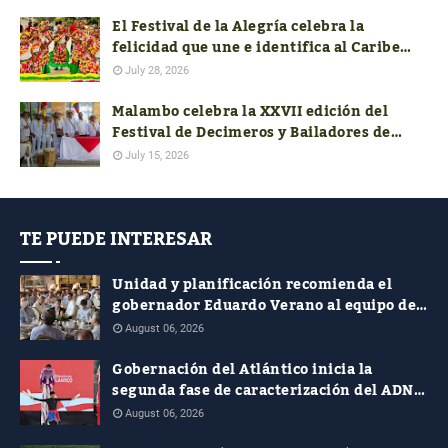
El Festival de la Alegría celebra la
felicidad que une e identifica al Caribe
colombiano
July 28, 2026
Malambo celebra la XXVII edición del
Festival de Decimeros y Bailadores de
Cumbia de la Región Caribe
July 15, 2026
TE PUEDE INTERESAR
Unidad y planificación recomienda el
gobernador Eduardo Verano al equipo de
costeños en el nuevo Gobierno nacional
August 06, 2026
Gobernación del Atlántico inicia la
segunda fase de caracterización del ADN
Cultural
August 06, 2026