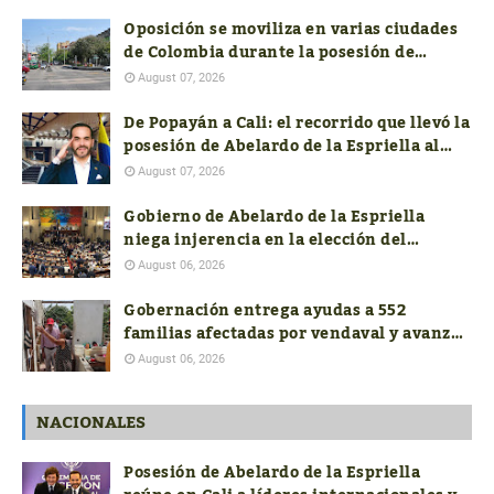
Colombia
Oposición se moviliza en varias ciudades
de Colombia durante la posesión de
Abelardo de la Espriella
August 07, 2026
De Popayán a Cali: el recorrido que llevó la
posesión de Abelardo de la Espriella al
suroccidente
August 07, 2026
Gobierno de Abelardo de la Espriella
niega injerencia en la elección del
próximo contralor General
August 06, 2026
Gobernación entrega ayudas a 552
familias afectadas por vendaval y avanza
con la reconstrucción de 19 viviendas
August 06, 2026
NACIONALES
Posesión de Abelardo de la Espriella