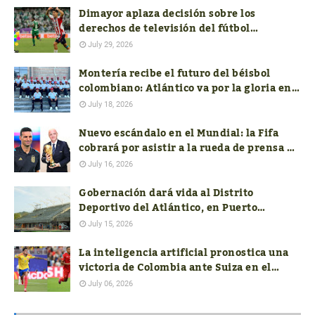
Dimayor aplaza decisión sobre los
derechos de televisión del fútbol
colombiano hasta conocer las ofertas
July 29, 2026
Montería recibe el futuro del béisbol
colombiano: Atlántico va por la gloria en
el Nacional Sub-18
July 18, 2026
Nuevo escándalo en el Mundial: la Fifa
cobrará por asistir a la rueda de prensa de
los técnicos finalistas
July 16, 2026
Gobernación dará vida al Distrito
Deportivo del Atlántico, en Puerto
Colombia
July 15, 2026
La inteligencia artificial pronostica una
victoria de Colombia ante Suiza en el
mundial FIFA 2026
July 06, 2026