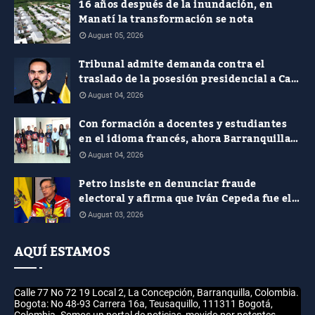
16 años después de la inundación, en
Manatí la transformación se nota
August 05, 2026
Tribunal admite demanda contra el
traslado de la posesión presidencial a Cali
y pide soportes jurídicos, presupuestales
August 04, 2026
y de seguridad
Con formación a docentes y estudiantes
en el idioma francés, ahora Barranquilla
le apuesta al plurilingüismo
August 04, 2026
Petro insiste en denunciar fraude
electoral y afirma que Iván Cepeda fue el
verdadero ganador de las presidenciales
August 03, 2026
AQUÍ ESTAMOS
Calle 77 No 72 19 Local 2, La Concepción, Barranquilla, Colombia.
Bogota: No 48-93 Carrera 16a, Teusaquillo, 111311 Bogotá,