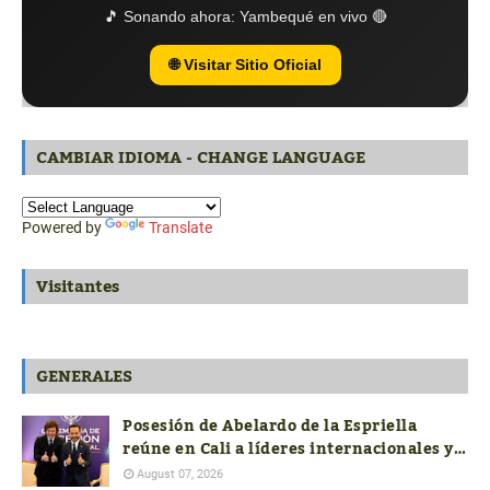
🎵 Sonando ahora:
Yambequé en vivo 🔴
🌐 Visitar Sitio Oficial
CAMBIAR IDIOMA - CHANGE LANGUAGE
Powered by
Translate
Visitantes
GENERALES
Posesión de Abelardo de la Espriella
reúne en Cali a líderes internacionales y
profundiza la división política en
August 07, 2026