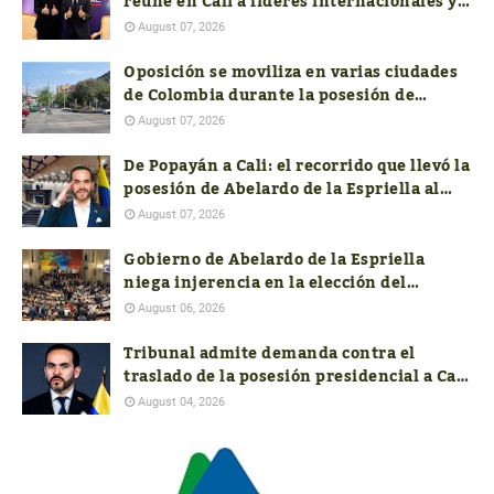
reúne en Cali a líderes internacionales y
profundiza la división política en
August 07, 2026
Colombia
Oposición se moviliza en varias ciudades
de Colombia durante la posesión de
Abelardo de la Espriella
August 07, 2026
De Popayán a Cali: el recorrido que llevó la
posesión de Abelardo de la Espriella al
suroccidente
August 07, 2026
Gobierno de Abelardo de la Espriella
niega injerencia en la elección del
próximo contralor General
August 06, 2026
Tribunal admite demanda contra el
traslado de la posesión presidencial a Cali
y pide soportes jurídicos, presupuestales
August 04, 2026
y de seguridad