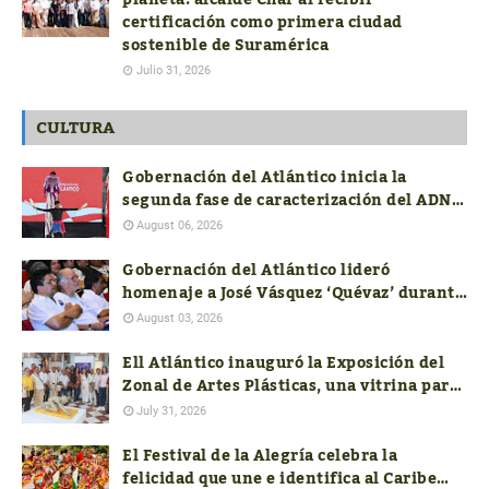
certificación como primera ciudad
sostenible de Suramérica
Julio 31, 2026
CULTURA
Gobernación del Atlántico inicia la
segunda fase de caracterización del ADN
Cultural
August 06, 2026
Gobernación del Atlántico lideró
homenaje a José Vásquez ‘Quévaz’ durante
la presentación del libro de Alcides
August 03, 2026
Romero
Ell Atlántico inauguró la Exposición del
Zonal de Artes Plásticas, una vitrina para
el talento artístico del departamento
July 31, 2026
El Festival de la Alegría celebra la
felicidad que une e identifica al Caribe