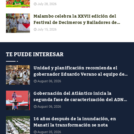
colombiano
July 28, 2026
Malambo celebra la XXVII edición del
Festival de Decimeros y Bailadores de
Cumbia de la Región Caribe
July 15, 2026
TE PUEDE INTERESAR
Unidad y planificación recomienda el
gobernador Eduardo Verano al equipo de
costeños en el nuevo Gobierno nacional
August 06, 2026
Gobernación del Atlántico inicia la
segunda fase de caracterización del ADN
Cultural
August 06, 2026
16 años después de la inundación, en
Manatí la transformación se nota
August 05, 2026