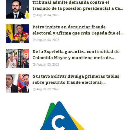
Tribunal admite demanda contra el
traslado de la posesión presidencial a Cali
y pide soportes jurídicos, presupuestales
August 04, 2026
y de seguridad
Petro insiste en denunciar fraude
electoral y afirma que Iván Cepeda fue el
verdadero ganador de las presidenciales
August 03, 2026
De la Espriella garantiza continuidad de
Colombia Mayor y mantiene meta de
aumentar el subsidio a $400.000
August 03, 2026
Gustavo Bolívar divulga primeras tablas
sobre presunto fraude electoral;
autoridades aún no responden a las
August 03, 2026
nuevas denuncias