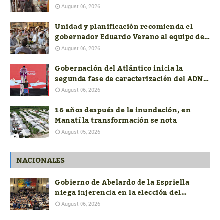
con la reconstrucción de 19 viviendas
August 06, 2026
Unidad y planificación recomienda el
gobernador Eduardo Verano al equipo de
costeños en el nuevo Gobierno nacional
August 06, 2026
Gobernación del Atlántico inicia la
segunda fase de caracterización del ADN
Cultural
August 06, 2026
16 años después de la inundación, en
Manatí la transformación se nota
August 05, 2026
NACIONALES
Gobierno de Abelardo de la Espriella
niega injerencia en la elección del
próximo contralor General
August 06, 2026