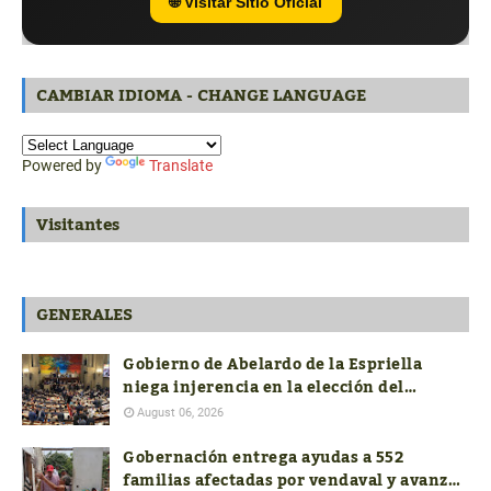
🌐 Visitar Sitio Oficial
CAMBIAR IDIOMA - CHANGE LANGUAGE
Powered by
Translate
Visitantes
GENERALES
Gobierno de Abelardo de la Espriella
niega injerencia en la elección del
próximo contralor General
August 06, 2026
Gobernación entrega ayudas a 552
familias afectadas por vendaval y avanza