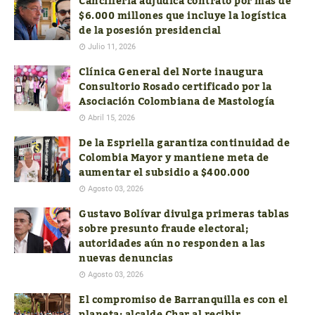
Cancillería adjudica contrato por más de
$6.000 millones que incluye la logística
de la posesión presidencial
Julio 11, 2026
Clínica General del Norte inaugura
Consultorio Rosado certificado por la
Asociación Colombiana de Mastología
Abril 15, 2026
De la Espriella garantiza continuidad de
Colombia Mayor y mantiene meta de
aumentar el subsidio a $400.000
Agosto 03, 2026
Gustavo Bolívar divulga primeras tablas
sobre presunto fraude electoral;
autoridades aún no responden a las
nuevas denuncias
Agosto 03, 2026
El compromiso de Barranquilla es con el
planeta: alcalde Char al recibir