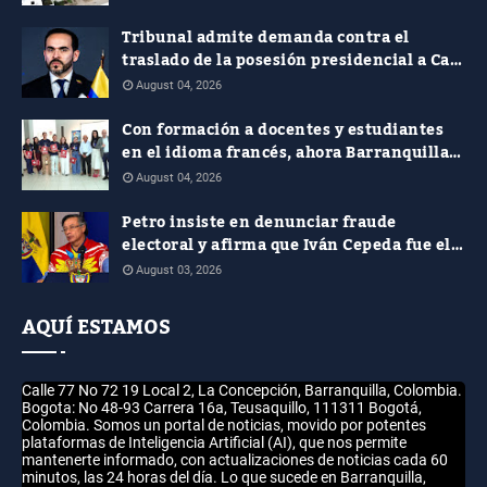
Tribunal admite demanda contra el
traslado de la posesión presidencial a Cali
y pide soportes jurídicos, presupuestales
August 04, 2026
y de seguridad
Con formación a docentes y estudiantes
en el idioma francés, ahora Barranquilla
le apuesta al plurilingüismo
August 04, 2026
Petro insiste en denunciar fraude
electoral y afirma que Iván Cepeda fue el
verdadero ganador de las presidenciales
August 03, 2026
AQUÍ ESTAMOS
Calle 77 No 72 19 Local 2, La Concepción, Barranquilla, Colombia.
Bogota: No 48-93 Carrera 16a, Teusaquillo, 111311 Bogotá,
Colombia. Somos un portal de noticias, movido por potentes
plataformas de Inteligencia Artificial (AI), que nos permite
mantenerte informado, con actualizaciones de noticias cada 60
minutos, las 24 horas del día. Lo que sucede en Barranquilla,