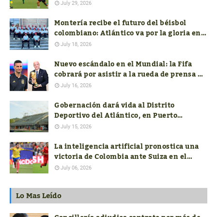
colombiano hasta conocer las ofertas
July 29, 2026
Montería recibe el futuro del béisbol
colombiano: Atlántico va por la gloria en
el Nacional Sub-18
July 18, 2026
Nuevo escándalo en el Mundial: la Fifa
cobrará por asistir a la rueda de prensa de
los técnicos finalistas
July 16, 2026
Gobernación dará vida al Distrito
Deportivo del Atlántico, en Puerto
Colombia
July 15, 2026
La inteligencia artificial pronostica una
victoria de Colombia ante Suiza en el
mundial FIFA 2026
July 06, 2026
Lo Mas Leído