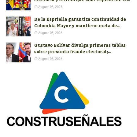
electoral y afirma que Iván Cepeda fue el
verdadero ganador de las presidenciales
August 03, 2026
De la Espriella garantiza continuidad de
Colombia Mayor y mantiene meta de
aumentar el subsidio a $400.000
August 03, 2026
Gustavo Bolívar divulga primeras tablas
sobre presunto fraude electoral;
autoridades aún no responden a las
August 03, 2026
nuevas denuncias