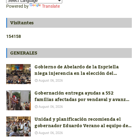
Powered by
Translate
Visitantes
1
5
4
1
5
8
GENERALES
Gobierno de Abelardo de la Espriella
niega injerencia en la elección del
próximo contralor General
August 06, 2026
Gobernación entrega ayudas a 552
familias afectadas por vendaval y avanza
con la reconstrucción de 19 viviendas
August 06, 2026
Unidad y planificación recomienda el
gobernador Eduardo Verano al equipo de
costeños en el nuevo Gobierno nacional
August 06, 2026