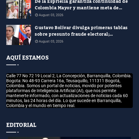
De la Espriella garantiza continuidad de
Colombia Mayor y mantiene meta de
aumentar el subsidio a $400.000
August 03, 2026
Gustavo Bolívar divulga primeras tablas
sobre presunto fraude electoral;
autoridades aún no responden a las
August 03, 2026
nuevas denuncias
AQUÍ ESTAMOS
Calle 77 No 72 19 Local 2, La Concepción, Barranquilla, Colombia.
Bogota: No 48-93 Carrera 16a, Teusaquillo, 111311 Bogotá,
Colombia. Somos un portal de noticias, movido por potentes
plataformas de Inteligencia Artificial (AI), que nos permite
mantenerte informado, con actualizaciones de noticias cada 60
minutos, las 24 horas del día. Lo que sucede en Barranquilla,
Colombia y el mundo en tiempo real.
EDITORIAL