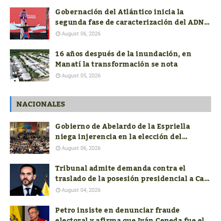
Gobernación del Atlántico inicia la
segunda fase de caracterización del ADN
Cultural
August 06, 2026
16 años después de la inundación, en
Manatí la transformación se nota
August 05, 2026
NACIONALES
Gobierno de Abelardo de la Espriella
niega injerencia en la elección del
próximo contralor General
August 06, 2026
Tribunal admite demanda contra el
traslado de la posesión presidencial a Cali
y pide soportes jurídicos, presupuestales
August 04, 2026
y de seguridad
Petro insiste en denunciar fraude