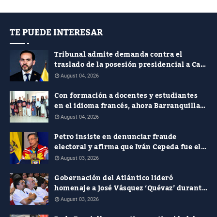
TE PUEDE INTERESAR
Tribunal admite demanda contra el
traslado de la posesión presidencial a Cali
y pide soportes jurídicos, presupuestales
August 04, 2026
y de seguridad
Con formación a docentes y estudiantes
en el idioma francés, ahora Barranquilla
le apuesta al plurilingüismo
August 04, 2026
Petro insiste en denunciar fraude
electoral y afirma que Iván Cepeda fue el
verdadero ganador de las presidenciales
August 03, 2026
Gobernación del Atlántico lideró
homenaje a José Vásquez ‘Quévaz’ durante
la presentación del libro de Alcides
August 03, 2026
Romero