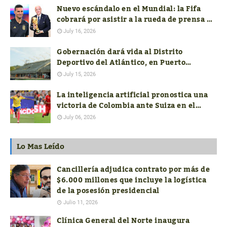
Nuevo escándalo en el Mundial: la Fifa
cobrará por asistir a la rueda de prensa de
los técnicos finalistas
July 16, 2026
Gobernación dará vida al Distrito
Deportivo del Atlántico, en Puerto
Colombia
July 15, 2026
La inteligencia artificial pronostica una
victoria de Colombia ante Suiza en el
mundial FIFA 2026
July 06, 2026
Lo Mas Leído
Cancillería adjudica contrato por más de
$6.000 millones que incluye la logística
de la posesión presidencial
Julio 11, 2026
Clínica General del Norte inaugura