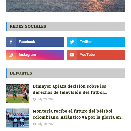
REDES SOCIALES
DEPORTES
Dimayor aplaza decisión sobre los
derechos de televisión del fútbol
colombiano hasta conocer las ofertas
July 29, 2026
Montería recibe el futuro del béisbol
colombiano: Atlántico va por la gloria en
el Nacional Sub-18
July 18, 2026