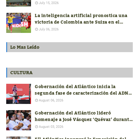
Colombia
July 15, 2026
La inteligencia artificial pronostica una
victoria de Colombia ante Suiza en el
mundial FIFA 2026
July 06, 2026
Lo Mas Leído
CULTURA
Gobernación del Atlántico inicia la
segunda fase de caracterización del ADN
Cultural
August 06, 2026
Gobernación del Atlántico lideró
homenaje a José Vásquez ‘Quévaz’ durante
la presentación del libro de Alcides
August 03, 2026
Romero