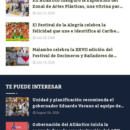
Ell Atlántico inauguró la Exposición del
Zonal de Artes Plásticas, una vitrina para
el talento artístico del departamento
July 31, 2026
El Festival de la Alegría celebra la
felicidad que une e identifica al Caribe
colombiano
July 28, 2026
Malambo celebra la XXVII edición del
Festival de Decimeros y Bailadores de
Cumbia de la Región Caribe
July 15, 2026
TE PUEDE INTERESAR
Unidad y planificación recomienda el
gobernador Eduardo Verano al equipo de
costeños en el nuevo Gobierno nacional
August 06, 2026
Gobernación del Atlántico inicia la