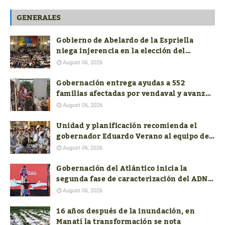
GENERALES
Gobierno de Abelardo de la Espriella
niega injerencia en la elección del
próximo contralor General
August 06, 2026
Gobernación entrega ayudas a 552
familias afectadas por vendaval y avanza
con la reconstrucción de 19 viviendas
August 06, 2026
Unidad y planificación recomienda el
gobernador Eduardo Verano al equipo de
costeños en el nuevo Gobierno nacional
August 06, 2026
Gobernación del Atlántico inicia la
segunda fase de caracterización del ADN
Cultural
August 06, 2026
16 años después de la inundación, en
Manatí la transformación se nota