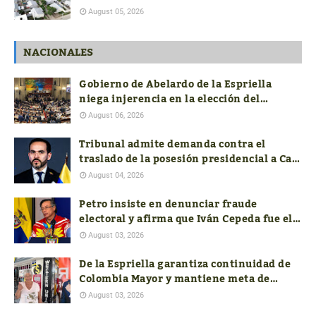
August 05, 2026
NACIONALES
Gobierno de Abelardo de la Espriella
niega injerencia en la elección del
próximo contralor General
August 06, 2026
Tribunal admite demanda contra el
traslado de la posesión presidencial a Cali
y pide soportes jurídicos, presupuestales
August 04, 2026
y de seguridad
Petro insiste en denunciar fraude
electoral y afirma que Iván Cepeda fue el
verdadero ganador de las presidenciales
August 03, 2026
De la Espriella garantiza continuidad de
Colombia Mayor y mantiene meta de
aumentar el subsidio a $400.000
August 03, 2026