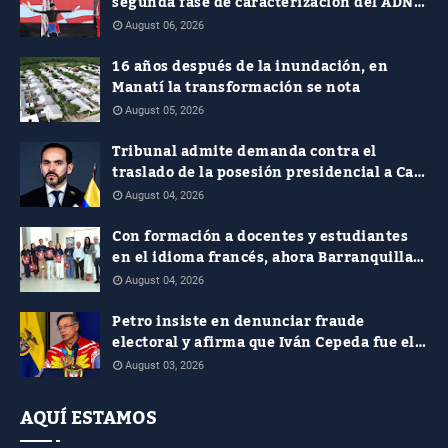
segunda fase de caracterización del ADN
Cultural
August 06, 2026
16 años después de la inundación, en
Manatí la transformación se nota
August 05, 2026
Tribunal admite demanda contra el
traslado de la posesión presidencial a Cali
y pide soportes jurídicos, presupuestales
August 04, 2026
y de seguridad
Con formación a docentes y estudiantes
en el idioma francés, ahora Barranquilla
le apuesta al plurilingüismo
August 04, 2026
Petro insiste en denunciar fraude
electoral y afirma que Iván Cepeda fue el
verdadero ganador de las presidenciales
August 03, 2026
AQUÍ ESTAMOS