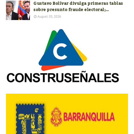
Gustavo Bolívar divulga primeras tablas
sobre presunto fraude electoral;
autoridades aún no responden a las
August 03, 2026
nuevas denuncias