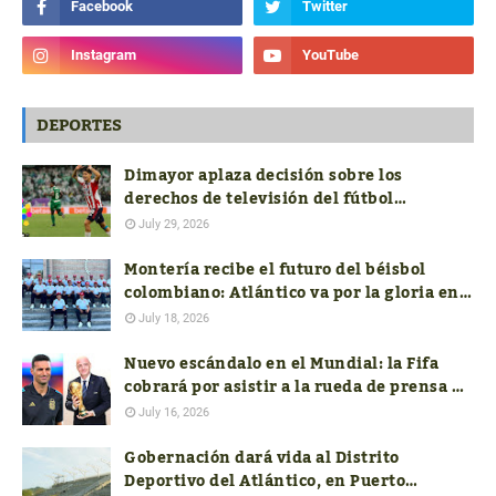
DEPORTES
Dimayor aplaza decisión sobre los
derechos de televisión del fútbol
colombiano hasta conocer las ofertas
July 29, 2026
Montería recibe el futuro del béisbol
colombiano: Atlántico va por la gloria en
el Nacional Sub-18
July 18, 2026
Nuevo escándalo en el Mundial: la Fifa
cobrará por asistir a la rueda de prensa de
los técnicos finalistas
July 16, 2026
Gobernación dará vida al Distrito
Deportivo del Atlántico, en Puerto